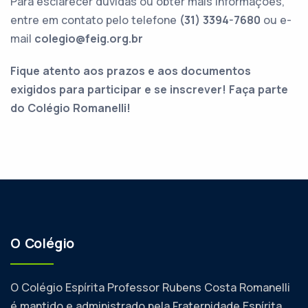
Para esclarecer dúvidas ou obter mais informações,
entre em contato pelo telefone
(31) 3394-7680
ou e-
mail
colegio@feig.org.br
Fique atento aos prazos e aos documentos
exigidos para participar e se inscrever! Faça parte
do Colégio Romanelli!
O Colégio
O Colégio Espírita Professor Rubens Costa Romanelli
é mantido e administrado pela Fraternidade Espírita