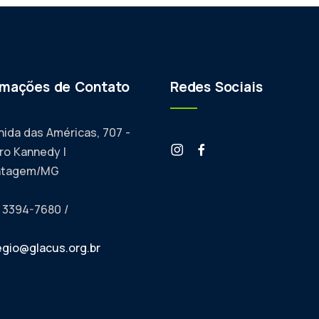
rmações de Contato
Redes Sociais
nida das Américas, 707 -
rro Kannedy |
ntagem/MG
) 3394-7680 /
egio@glacus.org.br