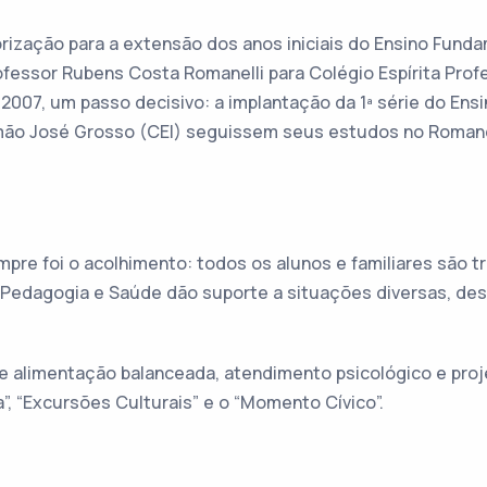
rização para a extensão dos anos iniciais do Ensino Funda
essor Rubens Costa Romanelli para Colégio Espírita Prof
2007, um passo decisivo: a implantação da 1ª série do Ens
rmão José Grosso (CEI) seguissem seus estudos no Romanel
mpre foi o acolhimento: todos os alunos e familiares são
ia, Pedagogia e Saúde dão suporte a situações diversas, 
ce alimentação balanceada, atendimento psicológico e pro
a”, “Excursões Culturais” e o “Momento Cívico”.