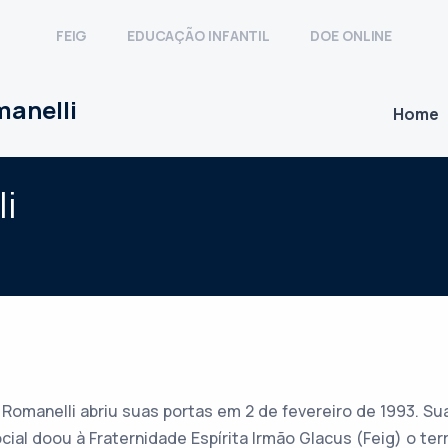
FEIG
EDUCAÇÃO INFANTIL
DOE ONLINE
manelli
Home
li
Romanelli abriu suas portas em 2 de fevereiro de 1993. Su
al doou à Fraternidade Espírita Irmão Glacus (Feig) o ter